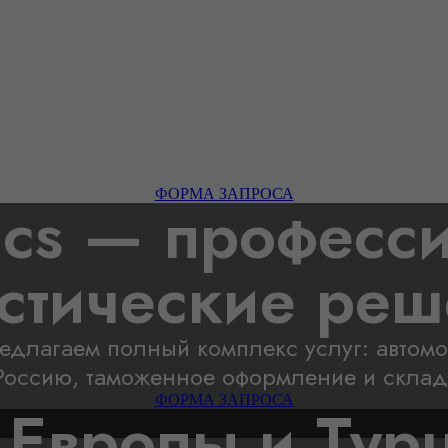
s — ваш мост м
вропой и Росси
й логистике: доставка автозапчастей, те
ете не просто перевозку, а комплексное
Россию.
ФОРМА ЗАПРОСА
tics — профес
стические ре
едлагаем полный комплекс услуг: автом
 Россию, таможенное оформление и склад
ФОРМА ЗАПРОСА
 Европы и Тур