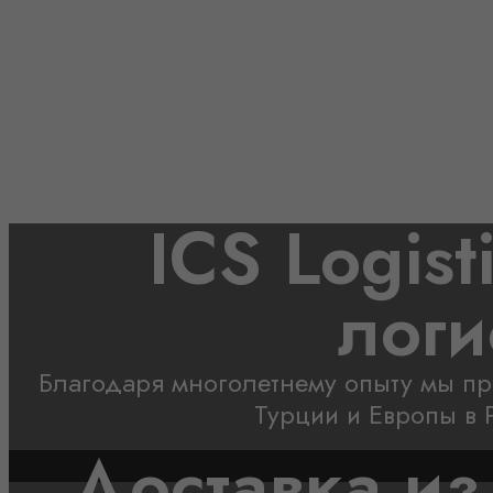
ICS Logistic
Е
Мы специализируемся на международно
складские услуги. С нами вы получа
ICS Logis
логи
Благодаря многолетнему опыту мы пр
Турции и Европы в
Доставка из