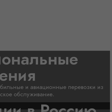
ежду Турцией,
ей
кстиля и любых товаров, фулфилмент и
 решение — от закупки до доставки в
сиональные
шения
обильные и авиационные перевозки из
ское обслуживание.
ции в Россию